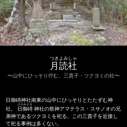
つきよみしゃ
月読社
〜山中にひっそり佇む、三貴子・ツクヨミの社〜
日御碕神社南東の山中にひっそりとたたずむ神
ひのみさき
社。
日御碕
神社の祭神アマテラス・スサノオの兄
弟神であるツクヨミを祀る。この三貴子を近接し
て祀る事例は多くない。