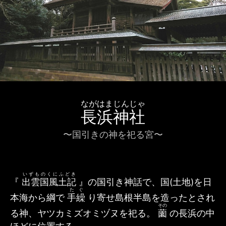
ながはまじんじゃ
長浜神社
〜国引きの神を祀る宮〜
いずものくにふどき
『
出雲国風土記
』の国引き神話で、国(土地)を日
たぐ
本海から綱で
手繰
り寄せ島根半島を造ったとされ
その
る神、ヤツカミズオミヅヌを祀る。
薗
の長浜の中