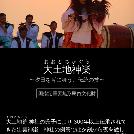
おおどちかぐら
大土地神楽
〜夕日を背に舞う、伝統の技〜
国指定重要無形民俗文化財
おおどちこう
大土地荒
神社の氏子により 300年以上伝承されて
きた出雲神楽。神社の例祭では夕刻から夜を徹し
かがりび