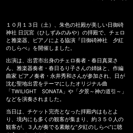
１０月１３日（土）、朱色の社殿が美しい日御碕
神社 日沉宮（ひしずみのみや）の拝殿で、チェロ
と雅楽器、ピアノによる協演『日御碕神社 夕紅
のしらべ』を開催しました。
出演は、出雲市出身のチェロ奏者・春日真菜さ
ん、雅楽器奏者・春日るり子さんの姉妹と、作編
曲家 ピアノ奏者・永井秀和さんが参加され、日が
沈む聖地出雲をテーマにしたオリジナル曲
「TWILIGHT SONATA」や「夕景～神の道引～」
などを演奏されました。
当日は、チケット完売となった拝殿内はもとよ
り、境内にも多くの観客が集まり、約３５０人の
観客が、３人が奏でる素敵な“夕紅のしらべ”に聴