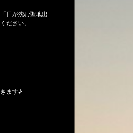
産「日が沈む聖地出
談ください。
きます♪