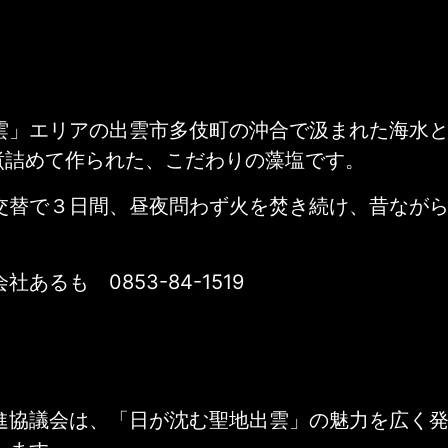
雲」エリアの出雲市多伎町の沖合で汲まれた海水
を煮詰めて作られた、こだわりの藻塩です。
交替で３日間、昼夜問わず火を焚き続け、昔なが
あるも 0853-84-1519
進協議会は、「日が沈む聖地出雲」の魅力を広く