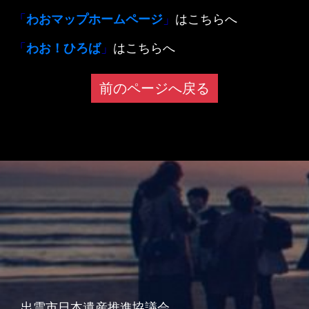
「
わおマップホームページ
」
はこちらへ
「
わお！ひろば
」
はこちらへ
前のページへ戻る
出雲市日本遺産推進協議会