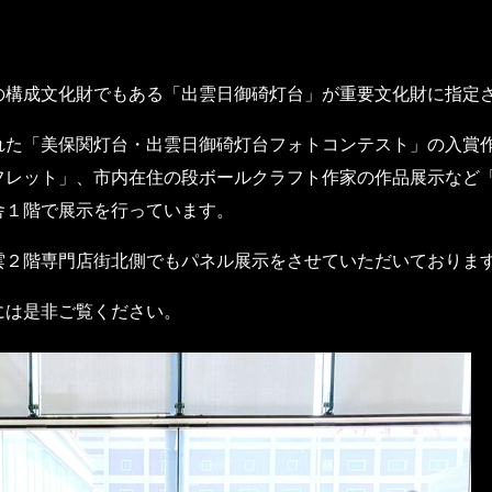
の構成文化財でもある「出雲日御碕灯台」が重要文化財に指定
れた「美保関灯台・出雲日御碕灯台フォトコンテスト」の入賞
フレット」、市内在住の段ボールクラフト作家の作品展示など
舎１階で展示を行っています。
雲２階専門店街北側でもパネル展示をさせていただいておりま
には是非ご覧ください。