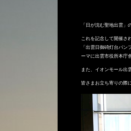
「日が沈む聖地出雲」
これを記念して開催さ
「出雲日御碕灯台パン
ーマに出雲市役所本庁
また、イオンモール出
皆さまお立ち寄りの際