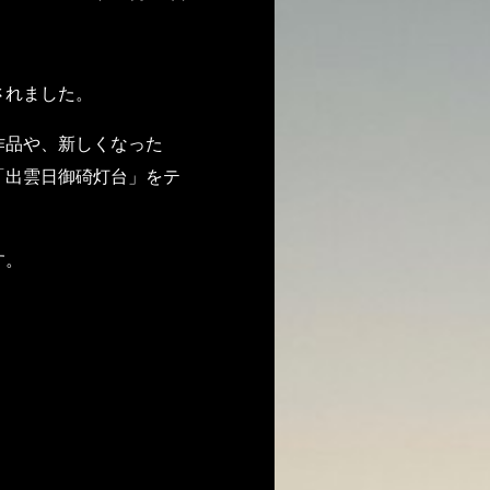
されました。
作品や、新しくなった
「出雲日御碕灯台」をテ
す。