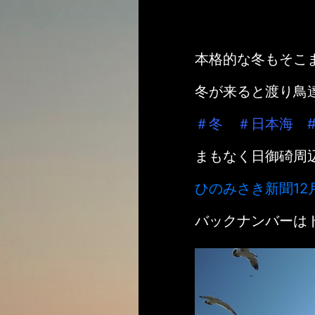
本格的な冬もそこ
冬が来ると渡り鳥
＃冬 ＃日本海 
まもなく日御碕周
ひのみさき新聞12
バックナンバーは