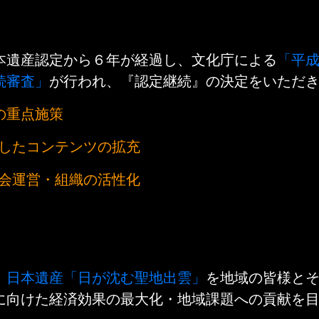
本遺産認定から６年が経過し、文化庁による
「平
続審査」
が行われ、『認定継続』の決定をいただ
の重点施策
したコンテンツの拡充
会運営・組織の活性化
、
日本遺産「日が沈む聖地出雲」
を地域の皆様と
に向けた経済効果の最大化・地域課題への貢献を