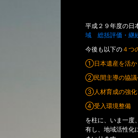
平成２９年度の日
域 総括評価・継
今後も以下の
４つ
①日本遺産を活か
②民間主導の協議
③人材育成の強化
④受入環境整備
を柱に、いま一度
有し、地域活性化