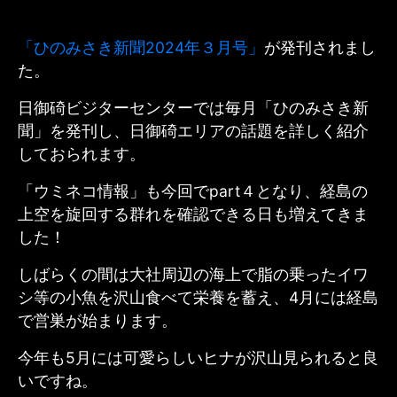
「ひのみさき新聞2024年３月号」
が発刊されまし
た。
日御碕ビジターセンターでは毎月「ひのみさき新
聞」を発刊し、日御碕エリアの話題を詳しく紹介
しておられます。
「ウミネコ情報」も今回でpart４となり、経島の
上空を旋回する群れを確認できる日も増えてきま
した！
しばらくの間は大社周辺の海上で脂の乗ったイワ
シ等の小魚を沢山食べて栄養を蓄え、4月には経島
で営巣が始まります。
今年も5月には可愛らしいヒナが沢山見られると良
いですね。