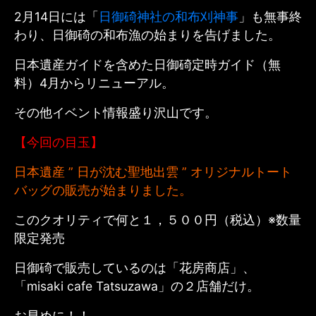
2月14日には「
日御碕神社の和布刈神事
」も無事終
わり、日御碕の和布漁の始まりを告げました。
日本遺産ガイドを含めた日御碕定時ガイド（無
料）4月からリニューアル。
その他イベント情報盛り沢山です。
【今回の目玉】
日本遺産 ” 日が沈む聖地出雲 ” オリジナルトート
バッグの販売が始まりました。
このクオリティで何と１，５００円（税込）※数量
限定発売
日御碕で販売しているのは「花房商店」、
「misaki cafe Tatsuzawa」の２店舗だけ。
お早めに！！