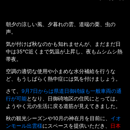
朝夕の涼しい風、
夕暮れの雲、
道端の栗、虫の
声。
気が付けば秋なのかも知れませんが、まだまだ日
中は35℃近くまで気温が上昇し、夜もムシムシ熱
帯夜。
空調の適切な使用や小まめな水分補給を行うな
ど、
もうしばらく
熱中症には気を付けましょう。
さて、
9月7日からは県道日御碕線も一般車両の通
行が可能
となり、日御碕地区の住民にとっては、
ようやく元の生活に戻る道筋が見えてきました。
秋の観光シーズンや10月の神在月を目前に、
イオ
ンモール出雲様
にスペースを提供いただき、
日本