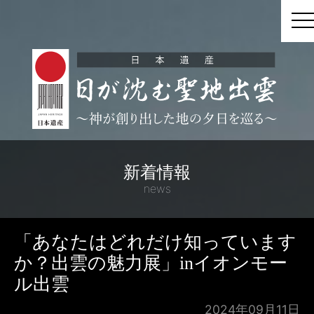
t
新着情報
news
「あなたはどれだけ知っています
か？出雲の魅力展」inイオンモー
ル出雲
2024年09月11日