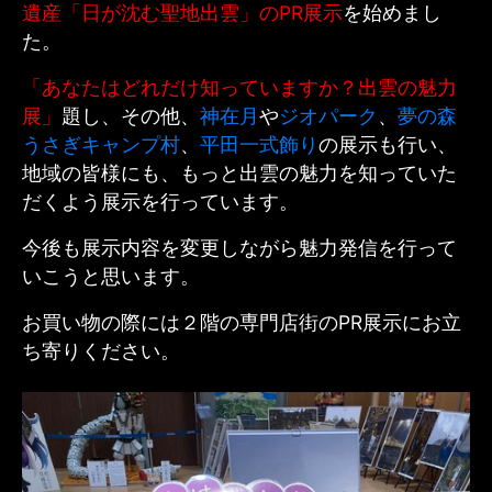
遺産「日が沈む聖地出雲」のPR展示
を始めまし
た。
「あなたはどれだけ知っていますか？出雲の魅力
展」
題し、その他、
神在月
や
ジオパーク
、
夢の森
うさぎキャンプ村
、
平田一式飾り
の展示も行い、
地域の皆様にも、もっと出雲の魅力を知っていた
だくよう展示を行っています。
今後も展示内容を変更しながら魅力発信を行って
いこうと思います。
お買い物の際には２階の専門店街のPR展示にお立
ち寄りください。