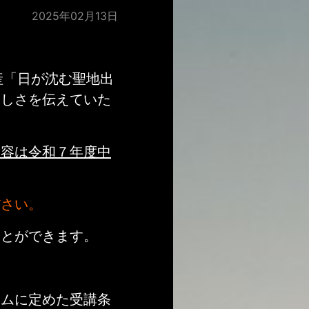
2025年02月13日
産「日が沈む聖地出
らしさを伝えていた
内容は令和７年度中
ださい。
ことができます。
ラムに定めた受講条