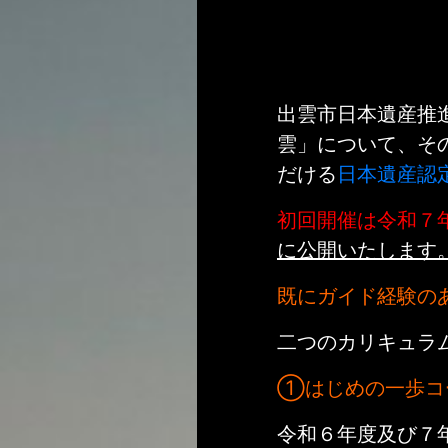
出雲市日本遺産推
雲」について、そ
だける
日本遺産認
初回開催は令和７
に公開いたします
既にガイド経験の
二つのカリキュラ
①はじめの一歩コ
令和６年度及び７