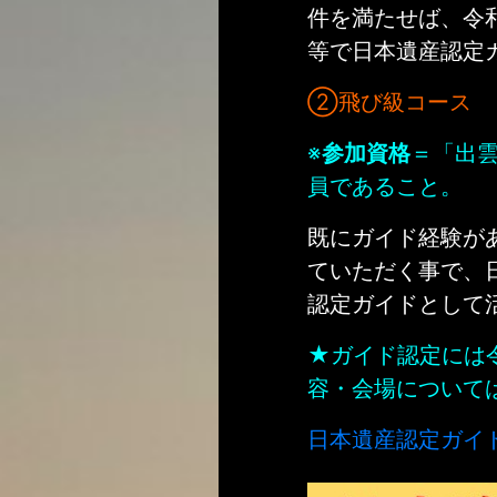
件を満たせば、令
等で日本遺産認定
②飛び級コース
※
参加資格
＝「出
員であること。
既にガイド経験が
ていただく事で、
認定ガイドとして
★ガイド認定には
容・会場について
日本遺産認定ガイ