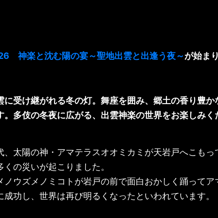
026 神楽と沈む陽の宴～聖地出雲と出逢う夜～
が始ま
雲に受け継がれる冬の灯。舞座を囲み、郷土の香り豊か
す。多伎の冬夜に広がる、出雲神楽の世界をお楽しみく
代、太陽の神・アマテラスオオミカミが天岩戸へこもっ
多くの災いが起こりました。
メノウズメノミコトが岩戸の前で面白おかしく踊ってア
に成功し、世界は再び明るくなったといわれています。