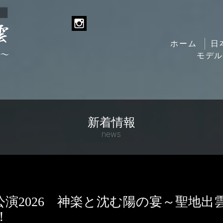
ホーム
日
モデ
新着情報
news
公演2026 神楽と沈む陽の宴～聖地出
！