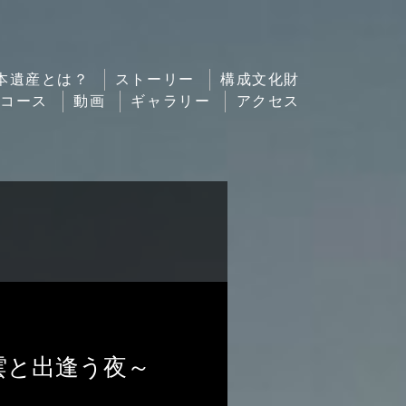
本遺産とは？
ストーリー
構成文化財
ルコース
動画
ギャラリー
アクセス
雲と出逢う夜～