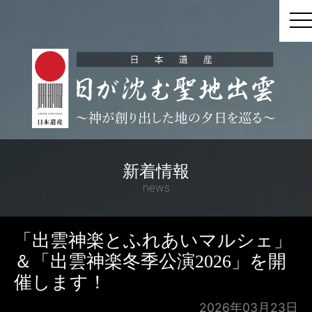
t
新着情報
news
「出雲神楽とふれあいマルシェ」
＆「出雲神楽冬季公演2026」を開
催します！
2026年03月23日