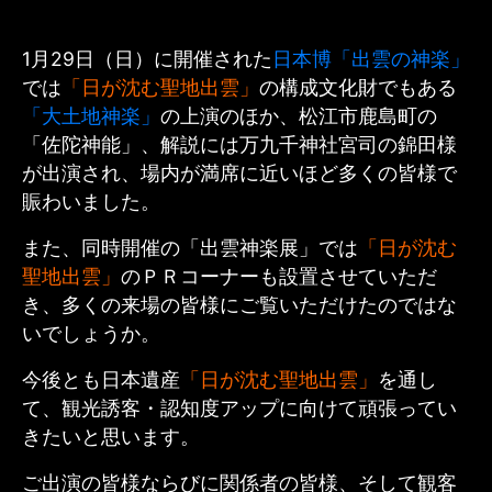
1月29日（日）に開催された
日本博「出雲の神楽」
では
「日が沈む聖地出雲」
の構成文化財でもある
「大土地神楽」
の上演のほか、松江市鹿島町の
「佐陀神能」、解説には万九千神社宮司の錦田様
が出演され、場内が満席に近いほど多くの皆様で
賑わいました。
また、同時開催の「出雲神楽展」では
「日が沈む
聖地出雲」
のＰＲコーナーも設置させていただ
き、多くの来場の皆様にご覧いただけたのではな
いでしょうか。
今後とも日本遺産
「日が沈む聖地出雲」
を通し
て、観光誘客・認知度アップに向けて頑張ってい
きたいと思います。
ご出演の皆様ならびに関係者の皆様、そして観客