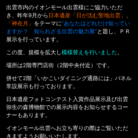
出雲市内のイオンモール出雲様にご協力いただ
き、昨年9月から
日本遺産「日が沈む聖地出雲」
、
「神在月」
をテーマに
”あなたはどれだけ知ってい
ますか？ 知られざる出雲の魅力展”
と題し、ＰＲ
展示を行っています。
この度、規模を拡大し
模様替えを行いました
。
場所は2階専門店街（2階中央付近）です。
併せて2階「いかこいダイニング通路には」パネル
常設展示も行っております。
日本遺産フォトコンテスト入賞作品展示及び出雲
弥生の森博物館での展示内容をお知らせするコー
ナーもあります。
イオンモール出雲へお立ち寄りの際はご覧いただ
きますようお願いいたします。