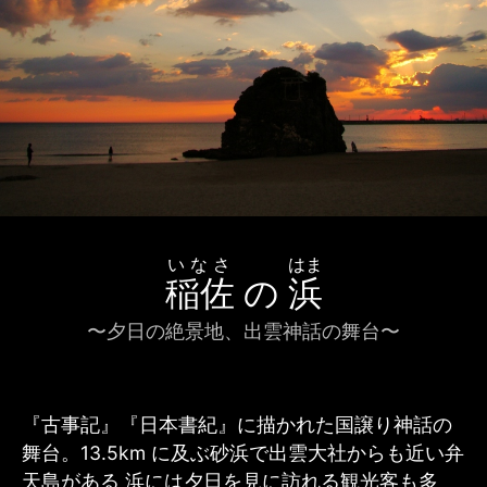
いなさ
はま
稲佐
の
浜
〜夕日の絶景地、出雲神話の舞台〜
『古事記』『日本書紀』に描かれた国譲り神話の
舞台。
13.5km
に及ぶ砂浜で出雲大社からも近い
弁
天島がある 浜には夕日を見に訪れる観光客も多