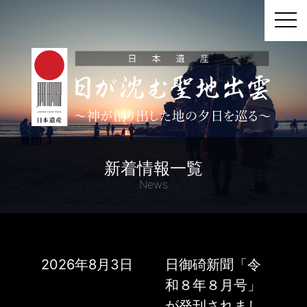
tog
新着情報一覧
News
2026年8月3日
日御碕新聞「令
和８年８月号」
が発刊されまし