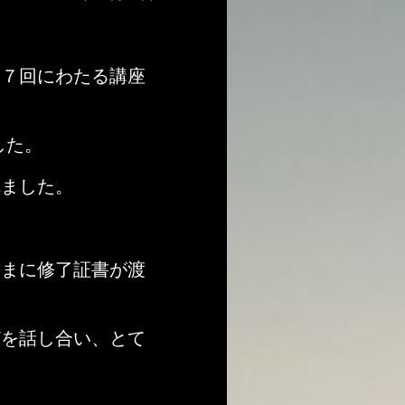
全
７回にわたる講座
した。
れました。
さまに修了証書が渡
どを話し合い、とて