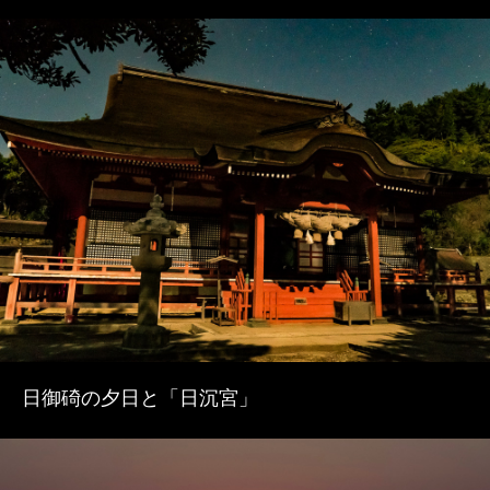
3
日御碕の夕日と「日沉宮」
4