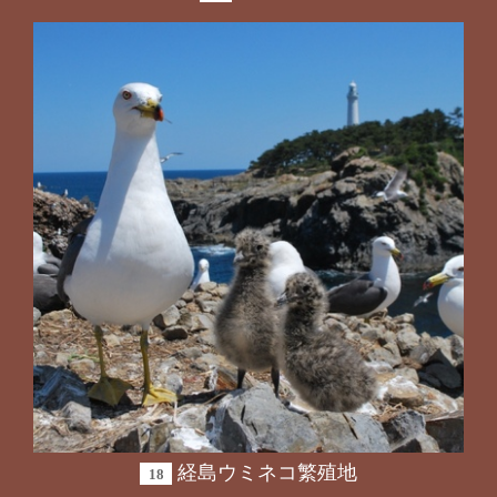
経島ウミネコ繁殖地
18