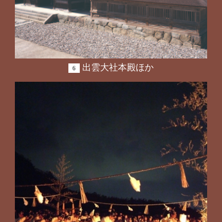
出雲大社本殿ほか
6