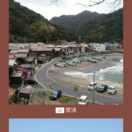
鷺浦
22