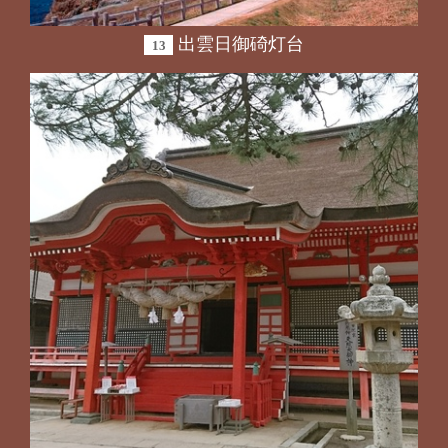
出雲日御碕灯台
13