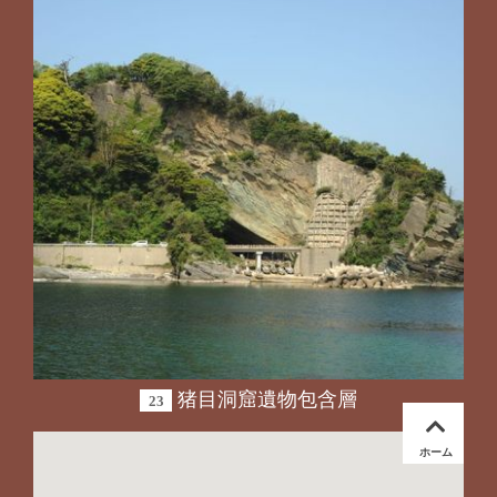
猪目洞窟遺物包含層
23
ホーム