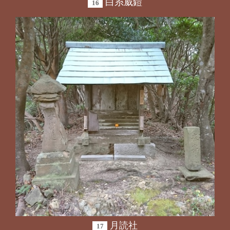
白糸威鎧
16
月読社
17