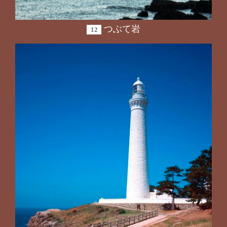
つぶて岩
12