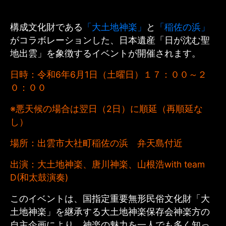
構成文化財である
「大土地神楽」
と
「稲佐の浜」
がコラボレーションした、日本遺産「日が沈む聖
地出雲」を象徴するイベントが開催されます。
日時：令和6年6月1日（土曜日）１７：００～２
０：００
※
悪天候の場合は翌日（2日）に順延（再順延な
し）
場所：出雲市大社町稲佐の浜 弁天島付近
出演：大土地神楽、唐川神楽、山根浩with team
D(和太鼓演奏)
このイベントは、国指定重要無形民俗文化財「大
土地神楽」を継承する大土地神楽保存会神楽方の
自主企画により、神楽の魅力を一人でも多く知っ