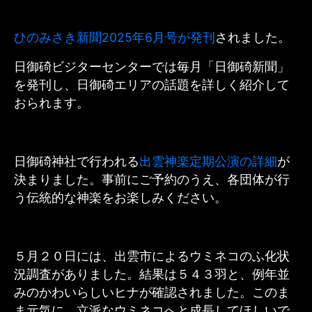
ひのみさき新聞2025年6月号が発刊
されました。
日御碕ビジターセンターでは毎月「日御碕新聞」
を発刊し、日御碕エリアの話題を詳しく紹介して
おられます。
日御碕神社で行われる
出雲神楽定期公演の詳細
が
決まりました。事前にご予約のうえ、各団体が行
う伝統的な神楽をお楽しみください。
５月２０日には、出雲市によるウミネコのふ化状
況調査がありました。結果は５４３羽と、例年並
みのかわいらしいヒナが確認されました。このま
ま元気に、立派なウミネコへと成長してほしいで