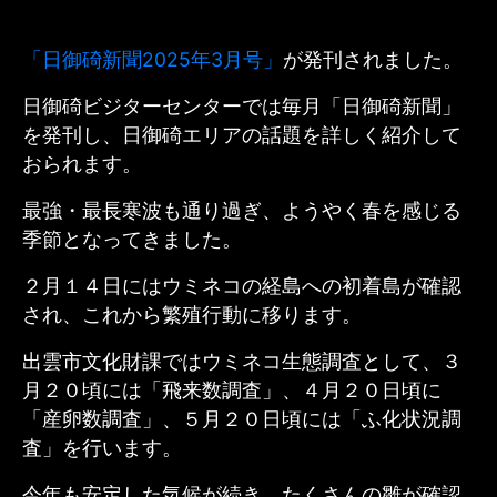
「日御碕新聞2025年3月号」
が発刊されました。
日御碕ビジターセンターでは毎月「日御碕新聞」
を発刊し、日御碕エリアの話題を詳しく紹介して
おられます。
最強・最長寒波も通り過ぎ、ようやく春を感じる
季節となってきました。
２月１４日にはウミネコの経島への初着島が確認
され、これから繁殖行動に移ります。
出雲市文化財課ではウミネコ生態調査として、
３
月２０頃には
「飛来数調査」、４月２０日頃に
「産卵数調査」、５月２０日頃には「ふ化状況調
査」を行います。
今年も安定した気候が続き、たくさんの雛が確認