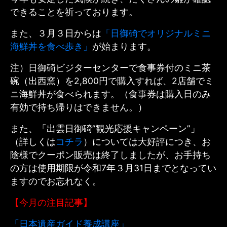
できることを祈っております。
また、３月３日からは
「日御碕でオリジナルミニ
海鮮丼を食べ歩き」
が始まります。
注）日御碕ビジターセンターで
食事券付のミニ茶
碗（出西窯）を2,800円で購入
すれば、
2店舗でミ
ニ海鮮丼
が食べられます。（食事券は購入日のみ
有効で持ち帰りはできません。）
また、
「出雲日御碕”観光応援キャンペーン”」
（詳しくは
コチラ
）については大好評につき、お
陰様で
クーポン販売は終了
しましたが、お手持ち
の方は使用期限が令和7年３月31日までとなってい
ますのでお忘れなく。
【今月の注目記事】
「日本遺産ガイド養成講座」