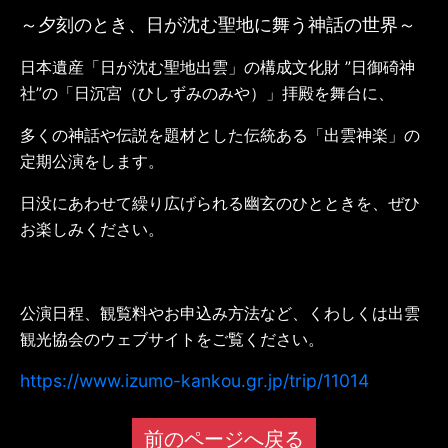
～夕刻のとき、日が沈む聖地に舞う神話の世界～
日本遺産「日が沈む聖地出雲」の構成文化財 ”日御碕神
社”の「日沉宮（ひしずみのみや）」拝殿を舞台に、
多くの神話や伝説を題材とした伝統ある「出雲神楽」の
定期公演をします。
日没にあわせて繰り広げられる幽玄のひとときを、ぜひ
お楽しみください。
公演日程、観覧料やお申込み方法など、くわしくは出雲
観光協会のウェブサイトをご覧ください。
https://www.izumo-kankou.gr.jp/trip/11014
前のページへ戻る