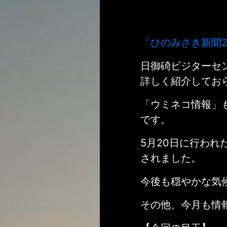
「ひのみさき新聞2
日御碕ビジターセ
詳しく紹介してお
「ウミネコ情報」も
です。
5
月20日に行われ
されました。
今後も穏やかな気
その他、今月も情