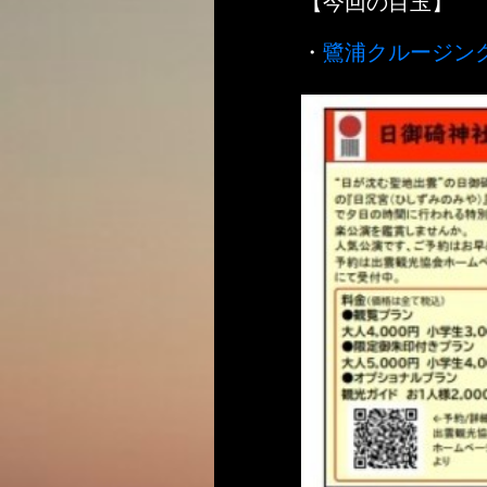
【今回の目玉】
・
鷺浦クルージン