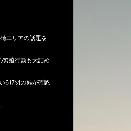
御碕エリアの話題を
ちの繁殖行動も大詰め
617羽の雛が確認
す。