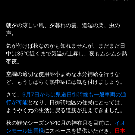
朝夕の涼しい風、
夕暮れの雲、
道端の栗、虫の
声。
気が付けば秋なのかも知れませんが、まだまだ日
中は35℃近くまで気温が上昇し、夜もムシムシ熱
帯夜。
空調の適切な使用や小まめな水分補給を行うな
ど、
もうしばらく
熱中症には気を付けましょう。
さて、
9月7日からは県道日御碕線も一般車両の通
行が可能
となり、日御碕地区の住民にとっては、
ようやく元の生活に戻る道筋が見えてきました。
秋の観光シーズンや10月の神在月を目前に、
イオ
ンモール出雲様
にスペースを提供いただき、
日本