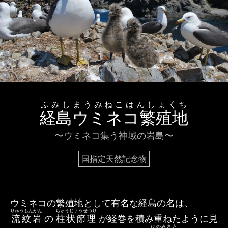
ふみしまうみねこはんしょくち
経島ウミネコ繁殖地
〜ウミネコ集う神域の岩島〜
国指定天然記念物
ウミネコの繁殖地として有名な経島の名は、
りゅうもんがん
ちゅうじょうせつり
流紋岩
の
柱状節理
が経巻を積み重ねたように見
ひのみさき