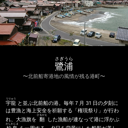
さぎうら
鷺浦
〜北前船寄港地の風情が残る港町〜
うりゅう
宇龍
と並ぶ北前船の港。毎年７月 31 日の夕刻に
は豊漁と海上安全を祈願する「権現祭り」が行わ
ひるがえ
れ、大漁旗を
翻
した漁船が連なって港に浮かぶ
かしわじま