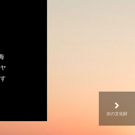
海
、ヤ
す
次の文化財