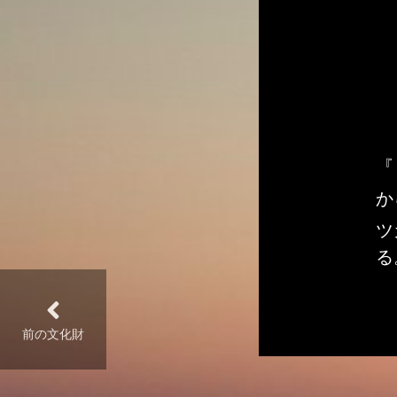
か
ツ
る
前の文化財