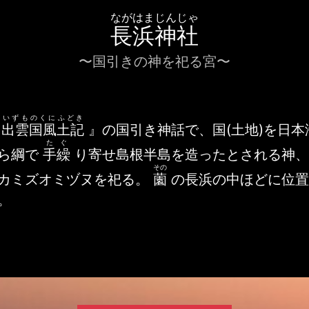
ながはまじんじゃ
長浜神社
〜国引きの神を祀る宮〜
いずものくにふどき
『
出雲国風土記
』の国引き神話で、国(土地)を日本
たぐ
ら綱で
手繰
り寄せ島根半島を造ったとされる神
その
カミズオミヅヌを祀る。
薗
の長浜の中ほどに位置
。