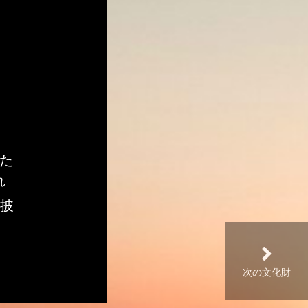
きた
れ
披
次の文化財