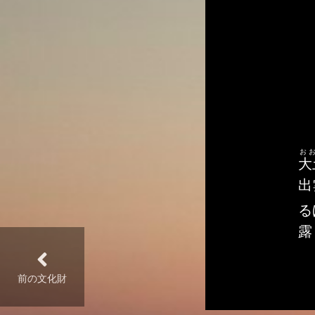
お
大
出
る
露
前の文化財