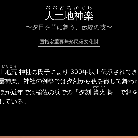
おおどちかぐら
大土地神楽
〜夕日を背に舞う、伝統の技〜
国指定重要無形民俗文化財
おどちこう
土地荒
神社の氏子により 300年以上伝承されて
雲神楽。神社の例祭では夕刻から夜を徹して舞わ
かがりび
ほか近年では稲佐の浜での「夕刻
篝火
舞」で舞を
している。